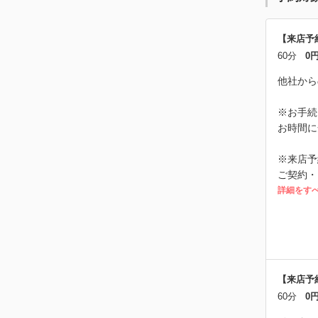
【来店予
60分
0
他社から
※お手続
お時間に
※来店予
ご契約・
詳細をす
【来店予
60分
0