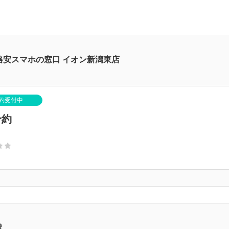
格安スマホの窓口 イオン新潟東店
約受付中
予約
象