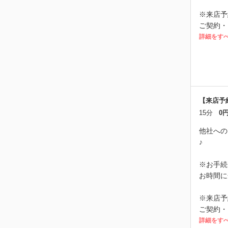
※来店予
ご契約・
詳細をす
【来店予
15分
0
他社への
♪
※お手続
お時間に
※来店予
ご契約・
詳細をす