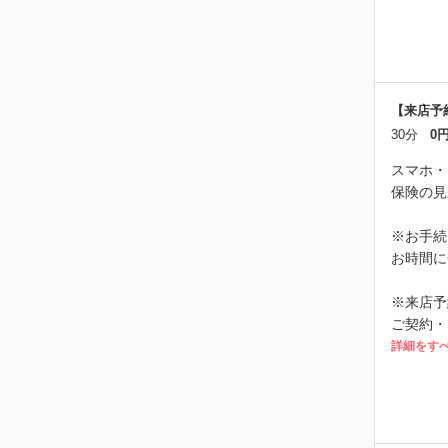
【来店予
30分
0
スマホ・
保険の見
※お手続
お時間に
※来店予
ご契約・
詳細をす