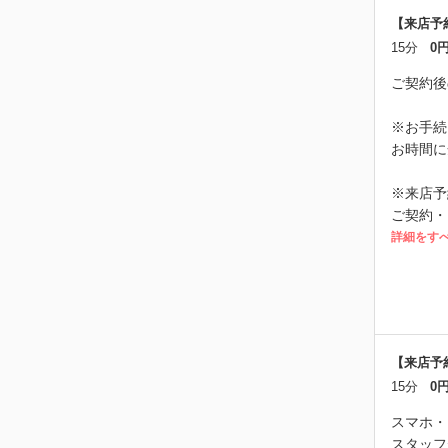
【来店予
15分
0
ご契約後
※お手続
お時間に
※来店予
ご契約・
詳細をす
【来店予
15分
0
スマホ・
スタッフ