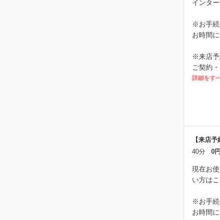
インター
※お手続
お時間に
※来店予
ご契約・
詳細をす
【来店予
40分
0
現在お使
い方はこ
※お手続
お時間に